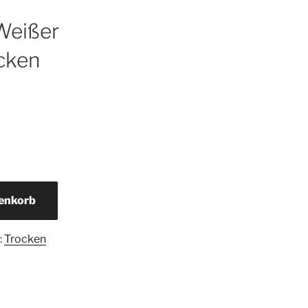
Weißer
cken
renkorb
:
Trocken