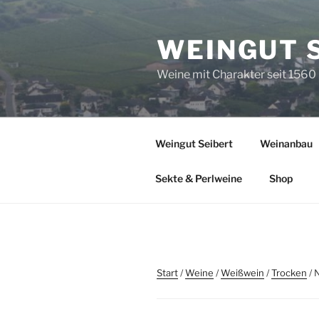
Zum
Inhalt
WEINGUT 
springen
Weine mit Charakter seit 1560
Weingut Seibert
Weinanbau
Sekte & Perlweine
Shop
Start
/
Weine
/
Weißwein
/
Trocken
/ 