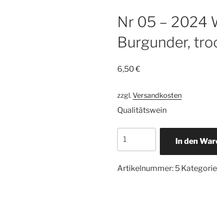
Nr 05 – 2024 
Burgunder, tro
6,50
€
zzgl.
Versandkosten
Qualitätswein
Nr
In den Wa
05
-
2024
Artikelnummer:
5
Kategorie
Weißer
Burgunder,
trocken
Menge