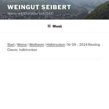
Zum
WEINGUT SEIBERT
Inhalt
Weine mit Charakter seit 1560
springen
Menü
Start
/
Weine
/
Weißwein
/
Halbtrocken
/ Nr 09 – 2024 Riesling
Classic, halbtrocken