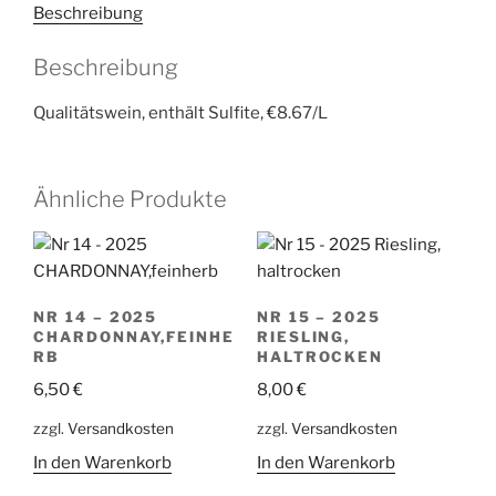
Classic,
Beschreibung
halbtrocken
Menge
Beschreibung
Qualitätswein, enthält Sulfite, €8.67/L
Ähnliche Produkte
NR 14 – 2025
NR 15 – 2025
CHARDONNAY,FEINHE
RIESLING,
RB
HALTROCKEN
6,50
€
8,00
€
zzgl.
Versandkosten
zzgl.
Versandkosten
In den Warenkorb
In den Warenkorb